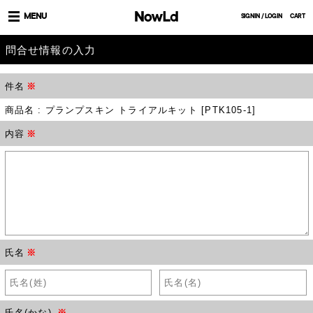
MENU
SIGNIN / LOGIN
CART
問合せ情報の入力
件名
※
商品名 : プランプスキン トライアルキット [PTK105-1]
内容
※
氏名
※
氏名(かな)
※