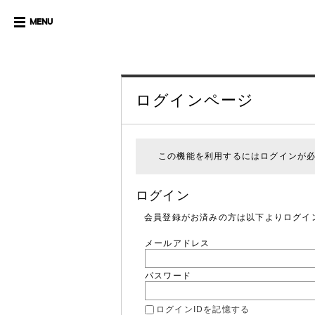
MENU
ログインページ
この機能を利用するにはログインが
ログイン
会員登録がお済みの方は以下よりログイ
メールアドレス
パスワード
ログインIDを記憶する