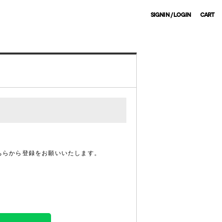
SIGNIN / LOGIN
CART
ちらから登録をお願いいたします。