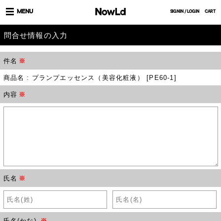
MENU
SIGNIN / LOGIN
CART
問合せ情報の入力
件名
※
商品名 : プランプエッセンス（美容化粧液） [PE60-1]
内容
※
氏名
※
氏名(かな)
※